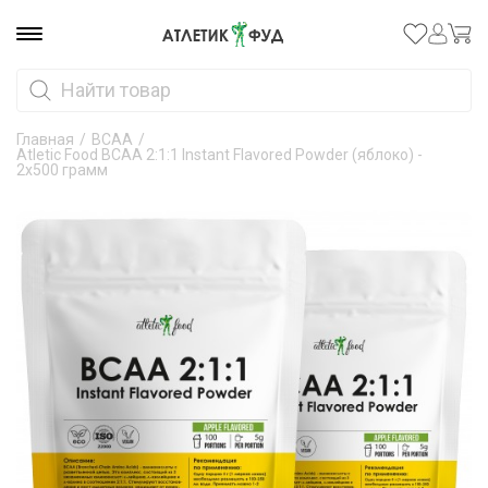
Главная
/
ВСАА
/
Atletic Food BCAA 2:1:1 Instant Flavored Powder (яблоко) -
2х500 грамм