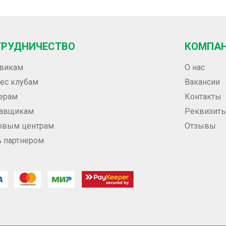
ТРУДНИЧЕСТВО
КОМПА
викам
О нас
ес клубам
Вакансии
ерам
Контакты
тавщикам
Реквизит
овым центрам
Отзывы
ь партнером