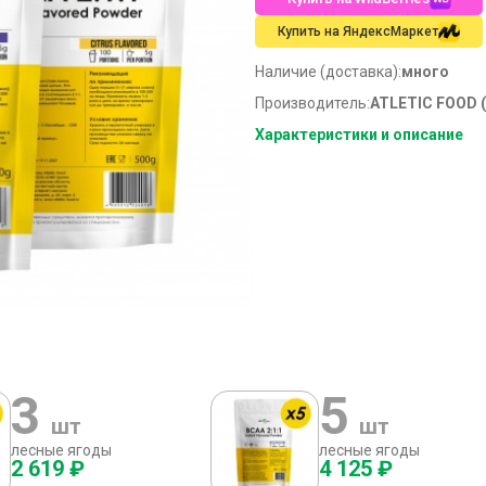
Купить на ЯндексМаркет
Наличие (доставка):
много
Производитель:
ATLETIC FOOD 
Характеристики и описание
3
5
шт
шт
лесные ягоды
лесные ягоды
2 619 ₽
4 125 ₽