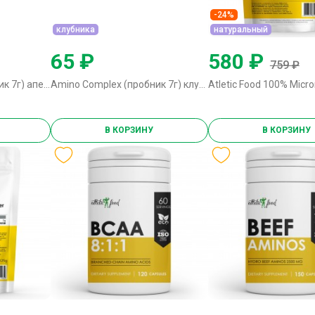
-24%
клубника
натуральный
65 ₽
580 ₽
759 ₽
Amino Complex (пробник 7г) апельсин
Amino Complex (пробник 7г) клубника
В КОРЗИНУ
В КОРЗИНУ