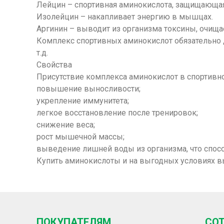
Лейцин
– спортивная аминокислота, защищающая
Изолейцин
– накапливает энергию в мышцах.
Аргинин
– выводит из организма токсины, очищае
Комплекс спортивных аминокислот обязательно 
т.д.
Свойства
Присутствие комплекса аминокислот в спортивно
повышение выносливости
;
укрепление иммунитета
;
легкое восстановление
после тренировок
;
снижение веса
;
рост мышечной массы
;
выведение лишней воды из организма, что спос
Купить аминокислоты и на выгодных условиях в
ПОКУПАТЕЛЯМ
СО