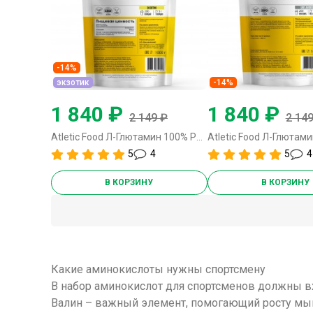
-14%
экзотик
-14%
1 840 ₽
1 840 ₽
2 149 ₽
2 149
Atletic Food Л-Глютамин 100% Pure Glutamine Micronized - 1000 грамм экзотик
5
4
5
4
В КОРЗИНУ
В КОРЗИНУ
Какие аминокислоты нужны спортсмену
В набор аминокислот для спортсменов должны 
Валин
– важный элемент, помогающий росту мы