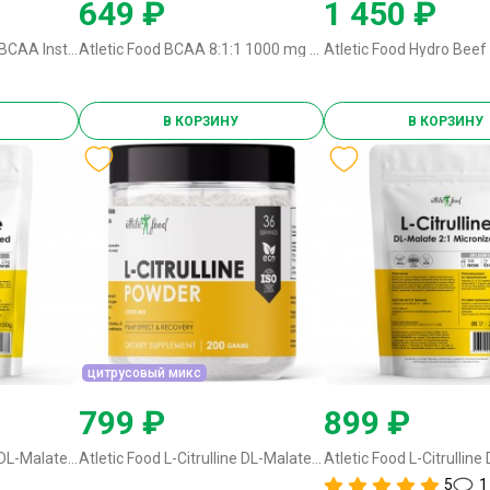
649 ₽
1 450 ₽
Atletic Food 100% Pure BCAA Instant 2:1:1 - 125 грамм натуральный
Atletic Food BCAA 8:1:1 1000 mg - 120 капсул
В КОРЗИНУ
В КОРЗИНУ
цитрусовый микс
799 ₽
899 ₽
Atletic Food L-Citrulline DL-Malate 2:1 Micronized - 100 грамм без вкуса
Atletic Food L-Citrulline DL-Malate 2:1 Micronized - 200 грамм (со вкусом) цитрусовый микс
5
1