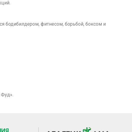
кций.
я бодибилдером, фитнесом, борьбой, боксом и
 Фуд».
НИЯ