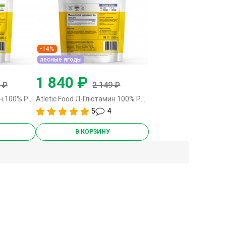
-14%
лесные ягоды
1 840 ₽
 ₽
2 149 ₽
Atletic Food Л-Глютамин 100% Pure Glutamine Micronized - 1000 грамм яблоко
Atletic Food Л-Глютамин 100% Pure Glutamine Micronized - 1000 грамм лесные ягоды
5
4
В КОРЗИНУ