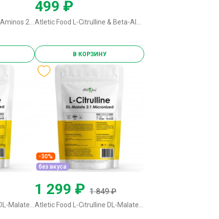
499 ₽
Atletic Food Hydro Beef Aminos 2500 mg - 150 капсул
Atletic Food L-Citrulline & Beta-Alanine - 100 грамм натуральный
В КОРЗИНУ
-30%
без вкуса
1 299 ₽
1 849 ₽
Atletic Food L-Citrulline DL-Malate 2:1 Micronized - 250 грамм
Atletic Food L-Citrulline DL-Malate 2:1 Micronized - 500 грамм без вкуса