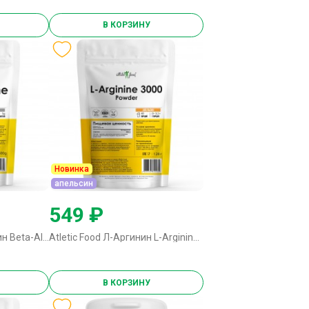
В КОРЗИНУ
Новинка
апельсин
549 ₽
Atletic Food Бета-аланин Beta-Alanine Powder - 500 грамм
Atletic Food Л-Аргинин L-Arginine Powder 3000 - 128 грамм апельсин
В КОРЗИНУ