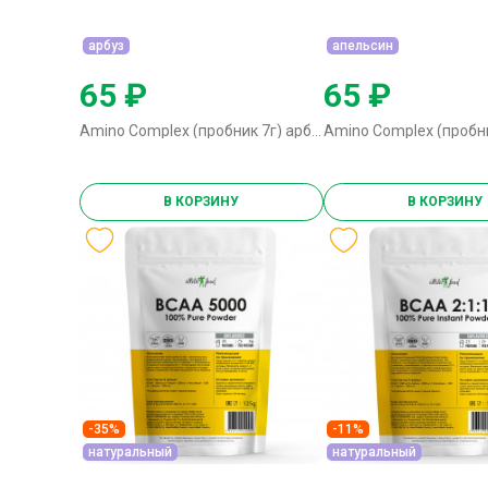
арбуз
апельсин
65 ₽
65 ₽
Amino Complex (пробник 7г) арбуз
В КОРЗИНУ
В КОРЗИНУ
-35%
-11%
натуральный
натуральный