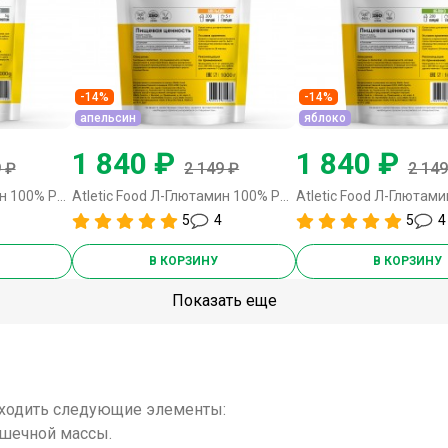
-14%
-14%
апельсин
яблоко
1 840 ₽
1 840 ₽
 ₽
2 149 ₽
2 149
Atletic Food Л-Глютамин 100% Pure Glutamine Micronized - 1000 грамм
Atletic Food Л-Глютамин 100% Pure Glutamine Micronized - 1000 грамм апельсин
5
4
5
4
В КОРЗИНУ
В КОРЗИНУ
Показать еще
входить следующие элементы:
шечной массы.