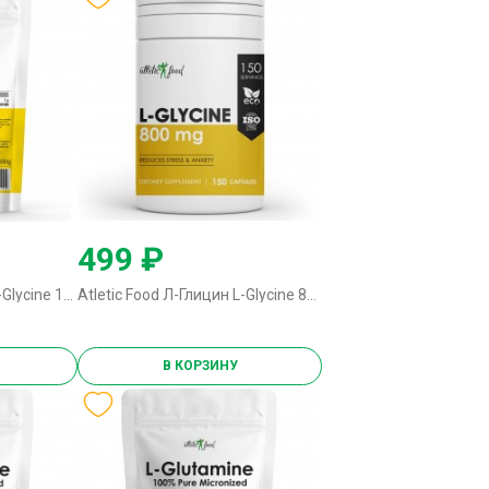
499 ₽
Atletic Food Л-Глицин L-Glycine 1000 - 300 грамм без вкуса
Atletic Food Л-Глицин L-Glycine 800 mg - 150 капсул
В КОРЗИНУ