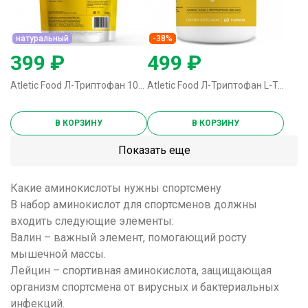
натуральный
-38%
399 ₽
499 ₽
Atletic Food Л-Триптофан 100% L-Tryptophan Powder - 50 грамм натуральный
Atletic Food Л-Триптофан L-Tryptophan 500 mg - 60 капсул
В КОРЗИНУ
В КОРЗИНУ
Показать еще
Какие аминокислоты нужны спортсмену
В набор аминокислот для спортсменов должны
входить следующие элементы:
Валин
– важный элемент, помогающий росту
мышечной массы.
Лейцин
– спортивная аминокислота, защищающая
организм спортсмена от вирусных и бактериальных
инфекций.