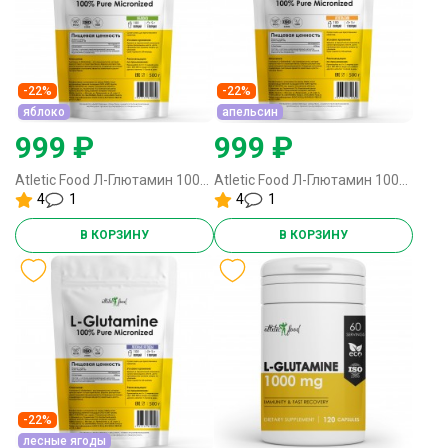
-22%
-22%
яблоко
апельсин
999 ₽
999 ₽
Atletic Food Л-Глютамин 100% Pure Glutamine Micronized - 500 грамм яблоко
Atletic Food Л-Глютамин 100% Pure Glutamine Micronized - 500 грамм апельсин
4
1
4
1
В КОРЗИНУ
В КОРЗИНУ
-22%
лесные ягоды