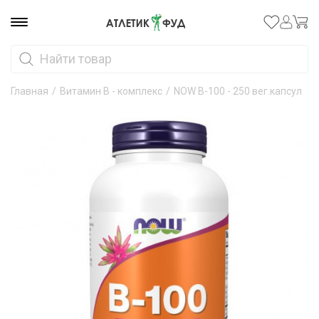
Главная
/
Витамин B - комплекс
/
NOW B-100 - 250 вег.капсул