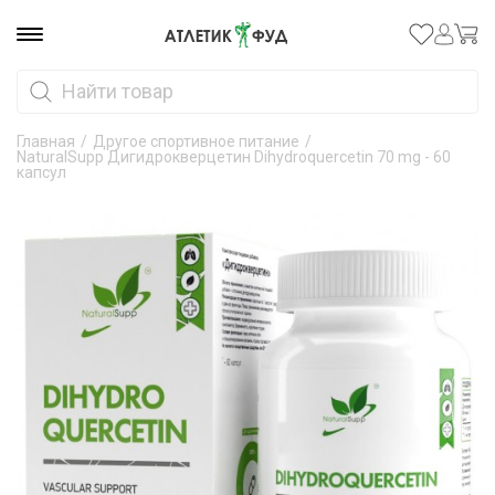
Главная
/
Другое спортивное питание
/
NaturalSupp Дигидрокверцетин Dihydroquercetin 70 mg - 60
капсул