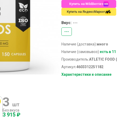
Купить на WildBerries
Купить на ЯндексМаркет
Вкус:
---
---
Наличие (доставка):
много
Наличие (самовывоз):
есть в 11
Производитель:
ATLETIC FOOD 
Артикул:
4603312251182
Характеристики и описание
3
шт
Без вкуса
3 915 ₽