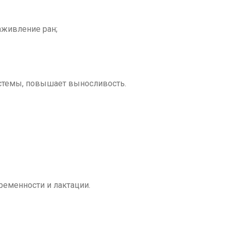
аживление ран;
истемы, повышает выносливость.
еменности и лактации.