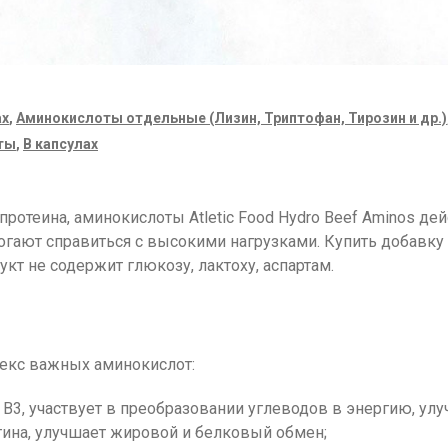
ах
,
Аминокислоты отдельные (Лизин, Триптофан, Тирозин и др.)
ты
,
В капсулах
ротеина, аминокислоты Atletic Food Hydro Beef Aminos д
гают справиться с высокими нагрузками. Купить добавку 
кт не содержит глюкозу, лактоху, аспартам.
лекс важных аминокислот:
B3, участвует в преобразовании углеводов в энергию, ул
стина, улучшает жировой и белковый обмен;