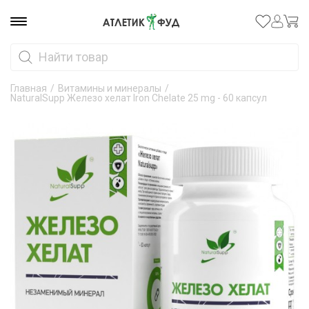
Главная
/
Витамины и минералы
/
NaturalSupp Железо хелат Iron Chelate 25 mg - 60 капсул