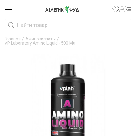
Главная
/
Аминокислоты
/
VP Laboratory Amino Liquid - 500 Мл