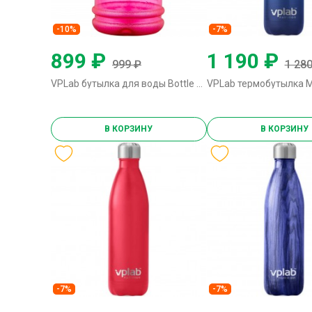
-10%
-7%
899 ₽
1 190 ₽
999 ₽
1 280
VPLab бутылка для воды Bottle for Drinks 2.2L - 2200 мл (розовая)
В КОРЗИНУ
В КОРЗИНУ
-7%
-7%