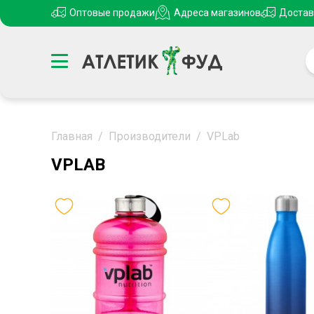
Оптовые продажи
Адреса магазинов
Достав
Главная
/
Производители
/
VPLab
VPLAB