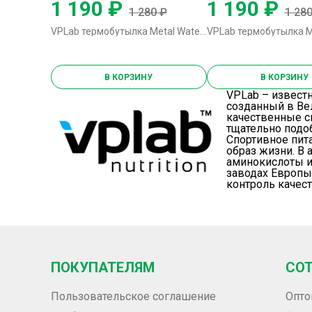
1 190 ₽
1 190 ₽
1 280 ₽
1 280
VPLab термобутылка Metal Water Thermo Bottle - 500 мл (малиновая)
В КОРЗИНУ
В КОРЗИНУ
VPLab – извест
созданный в Ве
качественные с
тщательно подо
Спортивное пита
образ жизни. В 
аминокислоты и
заводах Европы
контроль качест
ПОКУПАТЕЛЯМ
СО
Пользовательское соглашение
Опто