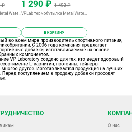
1 290 ₽
 ₽
1 490 ₽
VPLab термобутылка Metal Water Thermo Bottle - 500 мл (синее дерево)
VPLab термобутылка Metal Water Thermo Bottle - 600 мл (черная)
В КОРЗИНУ
ный во всем мире производитель спортивного питания,
ликобритании. С 2006 года компания предлагает
портивные добавки, изготавливаемые на основе
бранных компонентов.
ние VP Laboratory создано для тех, кто ведет здоровый
ассортименте L-карнитин, протеины, гейнеры,
 многое другое. Изготавливается продукция на лучших
. Перед поступлением в продажу добавки проходят
ва.
ТРУДНИЧЕСТВО
КОМПА
викам
О нас