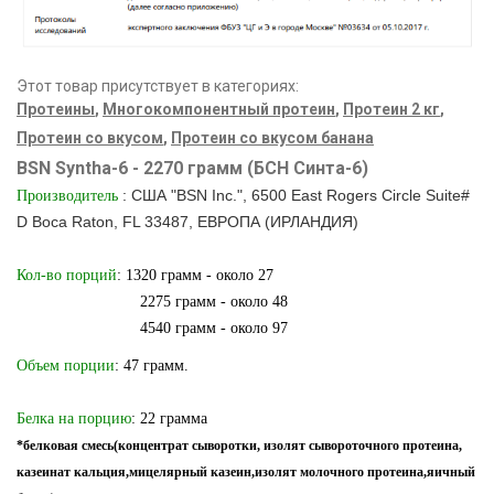
Этот товар присутствует в категориях:
Протеины
,
Многокомпонентный протеин
,
Протеин 2 кг
,
Протеин со вкусом
,
Протеин со вкусом банана
BSN Syntha-6 - 2270 грамм (БСН Синта-6)
: США "BSN Inc.", 6500 East Rogers Circle Suite#
Производитель
D Boca Raton, FL 33487, ЕВРОПА (ИРЛАНДИЯ)
Кол-во порций
: 1320 грамм - около 27
2275 грамм - около 48
4540 грамм - около 97
Объем порции
: 47 грамм.
Белка на порцию
: 22 грамма
*белковая смесь(концентрат сыворотки, изолят сывороточного протеина,
казеинат кальция,мицелярный казеин,изолят молочного протеина,яичный