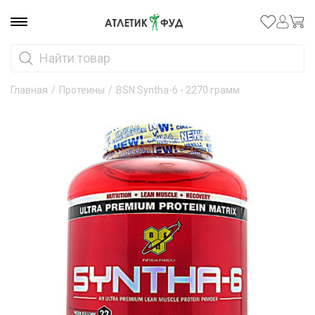
Главная
/
Протеины
/
BSN Syntha-6 - 2270 грамм