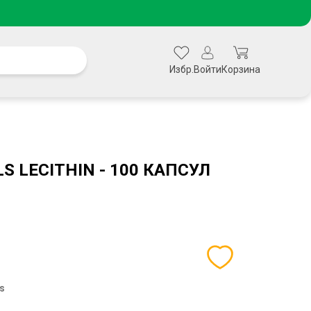
Избр.
Войти
Корзина
S LECITHIN - 100 КАПСУЛ
ls