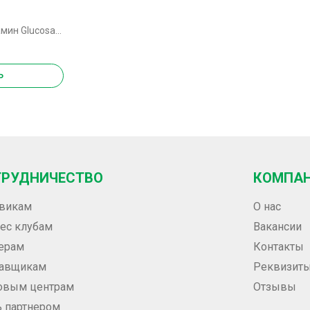
Atletic Food Глюкозамин Glucosamine Sulfate Powder - 200 грамм (2 шт по 100 г)
Ь
ТРУДНИЧЕСТВО
КОМПА
викам
О нас
ес клубам
Вакансии
ерам
Контакты
тавщикам
Реквизит
овым центрам
Отзывы
ь партнером