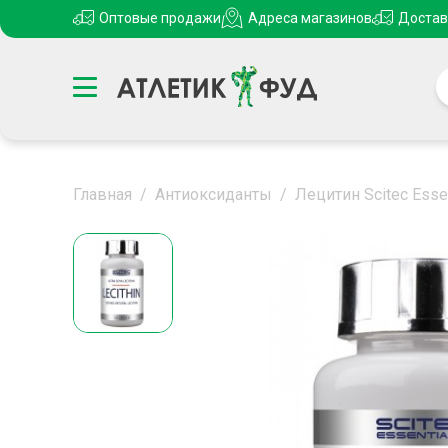
Оптовые продажи
Адреса магазинов
Достав
Главная
/
Антиоксиданты
/
Лецитин Scitec Essen