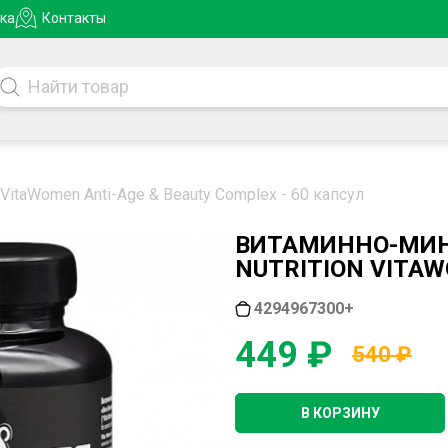
ка
Контакты
n VitaWomen Anti-Age & Beauty Complex - 60 капсул
ВИТАМИННО-МИН
NUTRITION VITAW
4294967300+
449 ₽
540 ₽
В КОРЗИНУ