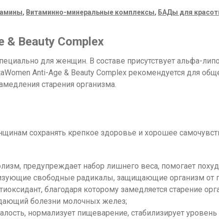
тамины
,
Витаминно-минеральные комплексы
,
БАДы для красот
e & Beauty Complex
ециально для женщин. В составе присутствует альфа-лип
itaWomen Anti-Age & Beauty Complex рекомендуется для общ
амедления старения организма.
щинам сохранять крепкое здоровье и хорошее самочувств
лизм, предупреждает набор лишнего веса, помогает похуде
ализующие свободные радикалы, защищающие организм от 
тиоксидант, благодаря которому замедляется старение ор
ждающий болезни молочных желез;
лость, нормализует пищеварение, стабилизирует уровень 