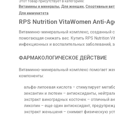
Этот товар присутствует в категориях:
Витамины и минералы
,
Для женщин
,
Спортивные ви
Для иммунитета
RPS Nutrition VitaWomen Anti-Ag
Витаминно-минеральный комплекс, созданный сп
помогающая снижать вес. Купить RPS Nutrition V
инфекционных и воспалительных заболеваний, з
ФАРМАКОЛОГИЧЕСКОЕ ДЕЙСТВИЕ
Витаминно-минеральный комплекс помогает жен
компоненты:
альфа-липоевая кислота – стимулирует метабо
зексантин и лютеин – антиоксиданты, нейтр
экстракт виноградных косточек – отличный ан
ликопин – еще один антиоксидант, предупре
экстракт женьшеня – снимает физическую уста