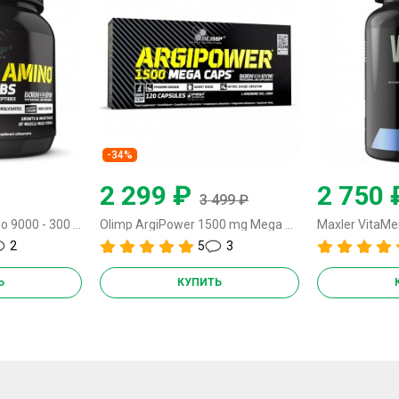
-34%
2 299 ₽
2 750 
3 499 ₽
Olimp Anabolic Amino 9000 - 300 таблеток
Olimp ArgiPower 1500 mg Mega Caps - 120 капсул
Maxler VitaMe
2
5
3
Ь
КУПИТЬ