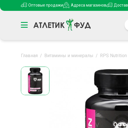
Оптовые продажи
Адреса магазинов
Достав
Главная
/
Витамины и минералы
/
RPS Nutritio