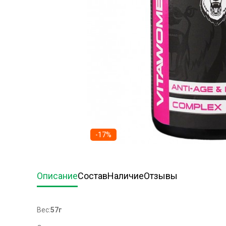
-17%
Описание
Состав
Наличие
Отзывы
Вес:
57г