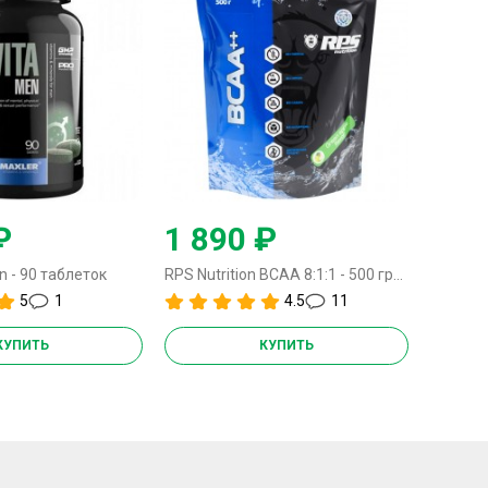
₽
1 890 ₽
1 8
n - 90 таблеток
RPS Nutrition BCAA 8:1:1 - 500 грамм
5
1
4.5
11
КУПИТЬ
КУПИТЬ