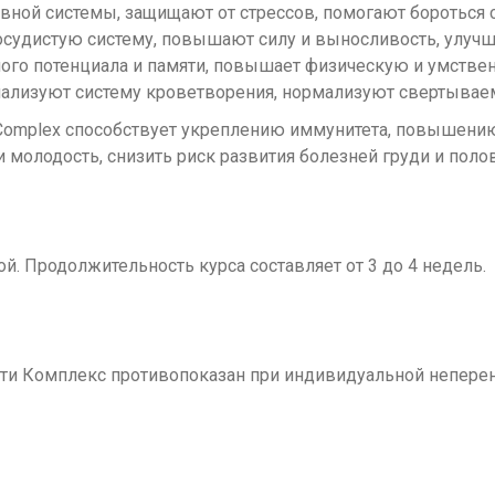
вной системы, защищают от стрессов, помогают бороться 
удистую систему, повышают силу и выносливость, улучша
ого потенциала и памяти, повышает физическую и умстве
ализуют систему кроветворения, нормализуют свертываем
ty Complex способствует укреплению иммунитета, повышен
 молодость, снизить риск развития болезней груди и поло
й. Продолжительность курса составляет от 3 до 4 недель.
и Комплекс противопоказан при индивидуальной неперен