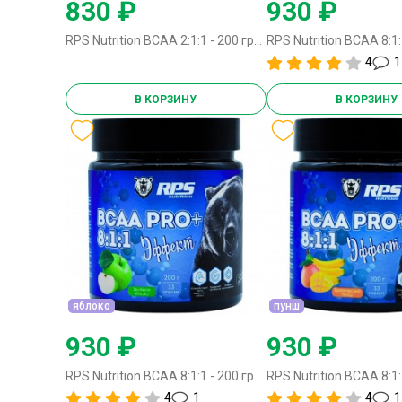
830 ₽
930 ₽
RPS Nutrition BCAA 2:1:1 - 200 грамм лесные ягоды
4
1
В КОРЗИНУ
В КОРЗИНУ
яблоко
пунш
930 ₽
930 ₽
RPS Nutrition BCAA 8:1:1 - 200 грамм яблоко
4
1
4
1