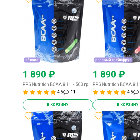
яблоко
розовый грейпфрут
1 890 ₽
1 890 ₽
RPS Nutrition BCAA 8:1:1 - 500 грамм яблоко
4.5
11
4.5
В КОРЗИНУ
В КОРЗИНУ