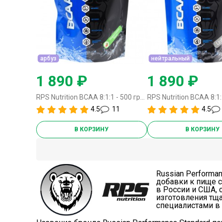
арбуз
нейтральный
1 890 ₽
1 890 ₽
RPS Nutrition BCAA 8:1:1 - 500 грамм арбуз
4.5
11
4.5
В КОРЗИНУ
В КОРЗИНУ
Russian Performa
добавки к пище с
в России и США, 
изготовления тщ
специалистами в 