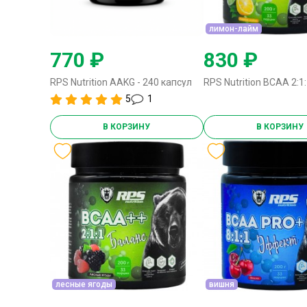
лимон-лайм
770 ₽
830 ₽
RPS Nutrition AAKG - 240 капсул
5
1
В КОРЗИНУ
В КОРЗИНУ
лесные ягоды
вишня