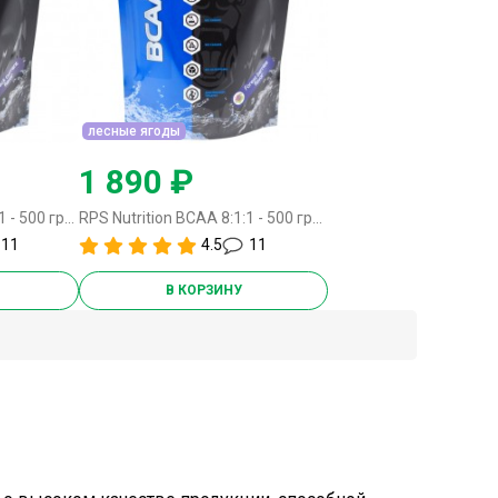
лесные ягоды
1 890 ₽
RPS Nutrition BCAA 8:1:1 - 500 грамм смородина
RPS Nutrition BCAA 8:1:1 - 500 грамм лесные ягоды
11
4.5
11
В КОРЗИНУ