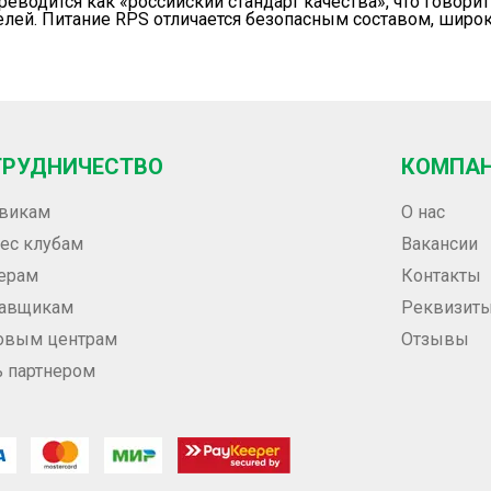
ереводится как «российский стандарт качества», что говор
елей. Питание RPS отличается безопасным составом, шир
ТРУДНИЧЕСТВО
КОМПА
викам
О нас
ес клубам
Вакансии
ерам
Контакты
тавщикам
Реквизит
овым центрам
Отзывы
ь партнером