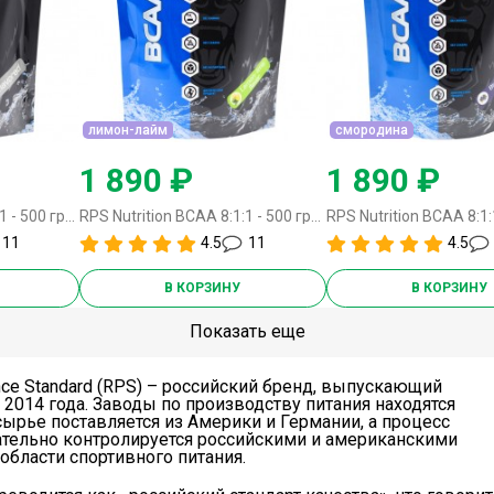
лимон-лайм
смородина
1 890 ₽
1 890 ₽
RPS Nutrition BCAA 8:1:1 - 500 грамм нейтральный
RPS Nutrition BCAA 8:1:1 - 500 грамм лимон-лайм
11
4.5
11
4.5
В КОРЗИНУ
В КОРЗИНУ
Показать еще
nce Standard (RPS) – российский бренд, выпускающий
 2014 года. Заводы по производству питания находятся
сырье поставляется из Америки и Германии, а процесс
ательно контролируется российскими и американскими
области спортивного питания.