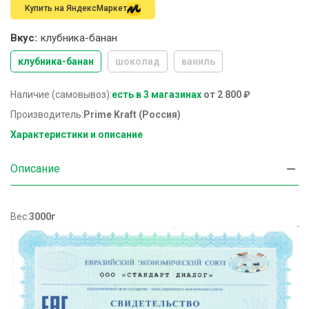
Купить на ЯндексМаркет
Вкус:
клубника-банан
клубника-банан
шоколад
ваниль
Наличие (самовывоз):
есть в 3 магазинах
от 2 800 ₽
Производитель:
Prime Kraft (Россия)
Характеристики и описание
Описание
Вес:
3000г