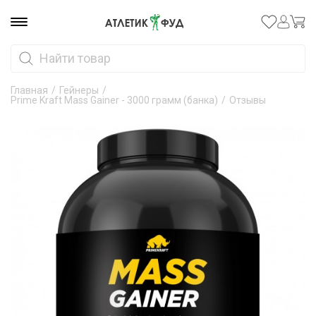
Главная
/
Гейнеры
/
Prime Kraft Mass Gainer - 3000 грамм (банка)
/
Отзывы