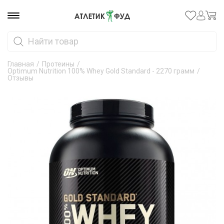
Главная
/
Протеины
/
Optimum Nutrition 100% Whey Gold Standard - 2270 грамм
/
Отзывы