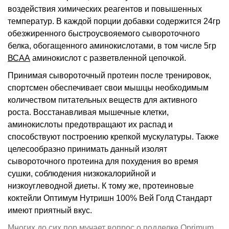
воздействия химических реагентов и повышенных
температур. В каждой порции добавки содержится 24гр
обезжиренного быстроусвояемого сывороточного
белка, обогащенного аминокислотами, в том числе 5гр
ВСАА
аминокислот с разветвленной цепочкой.
Принимая сывороточный протеин после тренировок,
спортсмен обеспечивает свои мышцы необходимым
количеством питательных веществ для активного
роста. Восстанавливая мышечные клетки,
аминокислоты предотвращают их распад и
способствуют построению крепкой мускулатуры. Также
целесообразно принимать данный изолят
сывороточного протеина для похудения во время
сушки, соблюдения низкокалорийной и
низкоуглеводной диеты. К тому же, протеиновые
коктейли Оптимум Нутришн 100% Вей Голд Стандарт
имеют приятный вкус.
Многих до сих пор мучает вопрос о подделке Oprimum