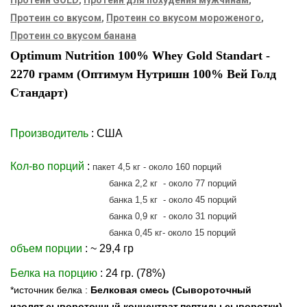
Протеин со вкусом
,
Протеин со вкусом мороженого
,
Протеин со вкусом банана
Optimum Nutrition 100% Whey Gold Standart -
2270 грамм (Оптимум Нутришн 100% Вей Голд
Стандарт)
Производитель
: США
Кол-во порций
:
пакет 4,5 кг - около 160 порций
банка 2,2 кг - около 77 порций
банка 1,5 кг - около 45 порций
банка 0,9 кг - около 31 порций
банка 0,45 кг- около 15 порций
объем порции
: ~ 29,4 гр
Белка на порцию
: 24 гр. (78%)
*источник белка :
Белковая смесь (Сывороточный
изолят,сывороточный концентрат,пептиды сыворотки)