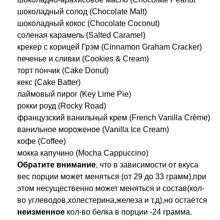
шоколадный солод (Chocolate Malt)
шоколадный кокос (Chocolate Coconut)
соленая карамель (Salted Caramel)
крекер с корицей Грэм (Cinnamon Graham Cracker)
печенье и сливки (Cookies & Cream)
торт пончик (Cake Donut)
кекс (Cake Batter)
лаймовый пирог (Key Lime Pie)
рокки роуд (Rocky Road)
французский ванильный крем (French Vanilla Crème)
ванильное мороженое (Vanilla Ice Cream)
кофе (Coffee)
мокка капучино (Mocha Cappuccino)
Обратите
внимание
, что в зависимости от вкуса
вес порции может меняться (от 29 до 33 грамм),при
этом несущественно может меняться и состав(кол-
во углеводов,холестерина,железа и т.д),но остаётся
неизменное
кол-во белка в порции -24 грамма.