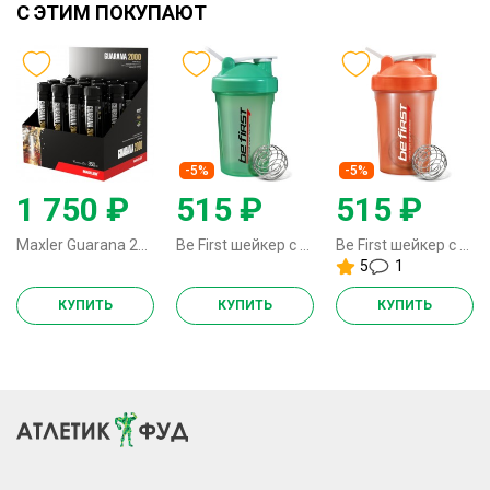
С ЭТИМ ПОКУПАЮТ
-5%
-5%
1 750 ₽
515 ₽
515 ₽
Maxler Guarana 2000 - 14х25 мл (кола)
Be First шейкер с шариком - 400 мл (изумрудный)
Be First шейкер с шариком - 400 мл (коралловый)
5
1
КУПИТЬ
КУПИТЬ
КУПИТЬ