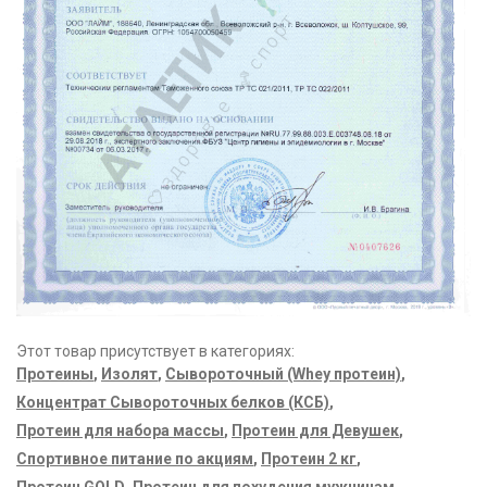
Этот товар присутствует в категориях:
Протеины
,
Изолят
,
Сывороточный (Whey протеин)
,
Концентрат Сывороточных белков (КСБ)
,
Протеин для набора массы
,
Протеин для Девушек
,
Спортивное питание по акциям
,
Протеин 2 кг
,
Протеин GOLD
,
Протеин для похудения мужчинам
,