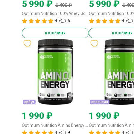
5 990 ₽
5 990 ₽
6 490 ₽
6 490
Optimum Nutrition 100% Whey Gold Standard - 837-909 грамм клубника
4.7
6
4.7
В КОРЗИНУ
В КОРЗИНУ
арбуз
апельсин
1 990 ₽
1 990 ₽
Optimum Nutrition Amino Energy - 270 грамм (30 порций) арбуз
4.7
9
4.7