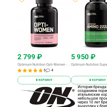
2 799 ₽
5 950 ₽
Optimum Nutrition Opti-Women - 60 капсул (USA)
5
4
В КОРЗИНУ
В КОРЗИНУ
История бренда O
созданием пора
итальянские ко
небольшое прои
через 10 лет бр
выкуплен у брат