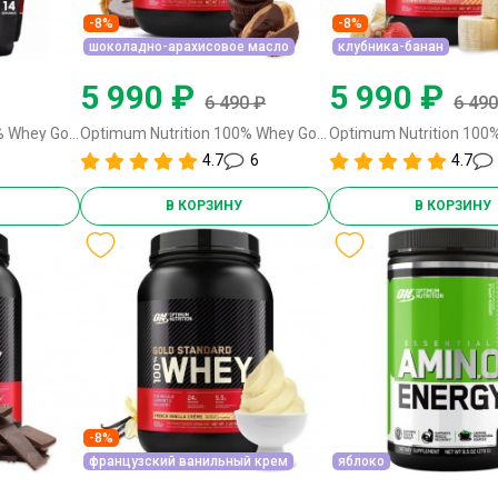
-8%
-8%
шоколадно-арахисовое масло
клубника-банан
5 990 ₽
5 990 ₽
6 490 ₽
6 490
Optimum Nutrition 100% Whey Gold Standard - 450 грамм (EU) печенье-крем
Optimum Nutrition 100% Whey Gold Standard - 837-909 грамм шоколадно-арахисовое масло
4.7
6
4.7
В КОРЗИНУ
В КОРЗИНУ
-8%
французский ванильный крем
яблоко