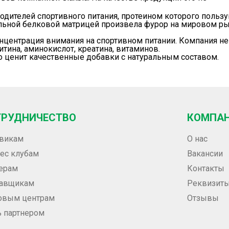
зводителей спортивного питания, протеином которого польз
ьной белковой матрицей произвела фурор на мировом рын
центрация внимания на спортивном питании. Компания не
итина
,
аминокислот
,
креатина
,
витаминов
.
кто ценит качественные добавки с натуральным составом.
ТРУДНИЧЕСТВО
КОМПА
викам
О нас
ес клубам
Вакансии
ерам
Контакты
тавщикам
Реквизит
овым центрам
Отзывы
ь партнером