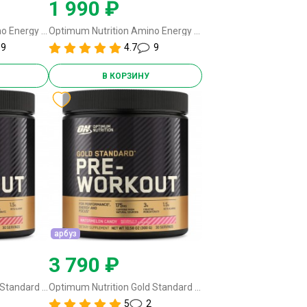
1 990 ₽
Optimum Nutrition Amino Energy - 270 грамм (30 порций) яблоко
Optimum Nutrition Amino Energy - 270 грамм (30 порций) клубника-лайм
9
4.7
9
В КОРЗИНУ
арбуз
3 790 ₽
Optimum Nutrition Gold Standard Pre-Workout - 300 грамм (30 порций) пунш
Optimum Nutrition Gold Standard Pre-Workout - 300 грамм (30 порций) арбуз
5
2