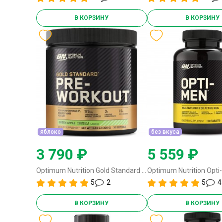
В КОРЗИНУ
В КОРЗИНУ
яблоко
без вкуса
3 790 ₽
5 559 ₽
Optimum Nutrition Gold Standard Pre-Workout - 300 грамм (30 порций) яблоко
5
2
5
4
В КОРЗИНУ
В КОРЗИНУ