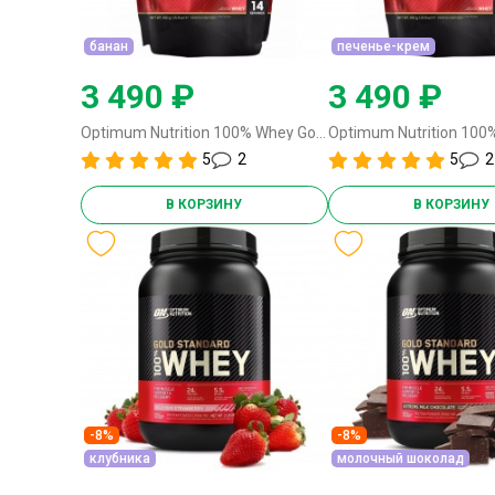
банан
печенье-крем
3 490 ₽
3 490 ₽
Optimum Nutrition 100% Whey Gold Standard - 450 грамм (EU) банан
5
2
5
2
В КОРЗИНУ
В КОРЗИНУ
-8%
-8%
клубника
молочный шоколад