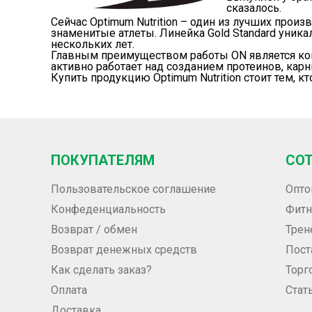
сказалось.
Сейчас Optimum Nutrition – один из лучших прои
знаменитые атлеты. Линейка
Gold Standard
уникал
нескольких лет.
Главным преимуществом работы ON является кон
активно работает над созданием
протеинов
,
карн
Купить продукцию Optimum Nutrition стоит тем, 
ПОКУПАТЕЛЯМ
СО
Пользовательское соглашение
Опто
Конфеденциальность
Фитн
Возврат / обмен
Трен
Возврат денежных средств
Пос
Как сделать заказ?
Торг
Оплата
Стат
Доставка