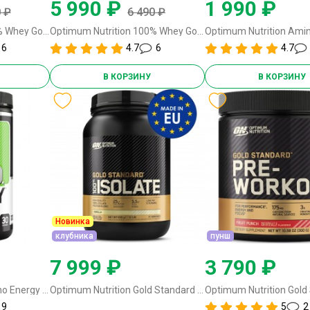
5 990 ₽
1 990 ₽
 ₽
6 490 ₽
Optimum Nutrition 100% Whey Gold Standard - 837-909 грамм молочный шоколад
Optimum Nutrition 100% Whey Gold Standard - 837-909 грамм французский ванильный крем
6
4.7
6
4.7
В КОРЗИНУ
В КОРЗИНУ
Новинка
клубника
пунш
7 999 ₽
3 790 ₽
Optimum Nutrition Amino Energy - 270 грамм (30 порций) апельсин
Optimum Nutrition Gold Standard 100% Isolate - 930 грамм (EU) клубника
9
5
2