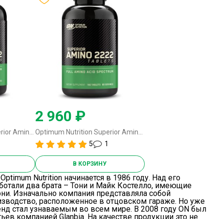
2 960 ₽
Optimum Nutrition Superior Amino 2222 - 320 таблеток (USA)
Optimum Nutrition Superior Amino 2222 Tabs - 160 таблеток
5
1
В КОРЗИНУ
ptimum Nutrition начинается в 1986 году. Над его
ботали два брата – Тони и Майк Костелло, имеющие
рни. Изначально компания представляла собой
зводство, расположенное в отцовском гараже. Но уже
енд стал узнаваемым во всем мире. В 2008 году ON был
ьев компанией Glanbia. На качестве продукции это не