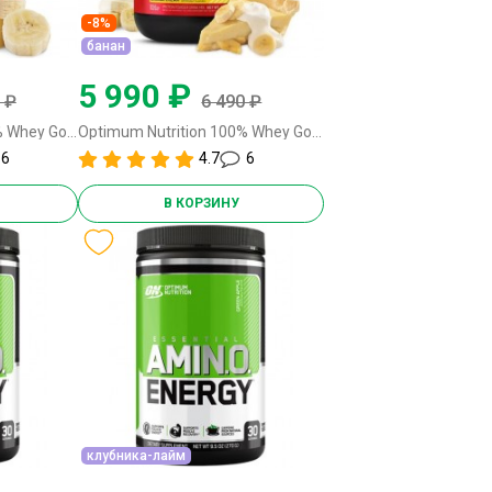
-8%
банан
5 990 ₽
 ₽
6 490 ₽
Optimum Nutrition 100% Whey Gold Standard - 837-909 грамм клубника-банан
Optimum Nutrition 100% Whey Gold Standard - 837-909 грамм банан
6
4.7
6
В КОРЗИНУ
клубника-лайм