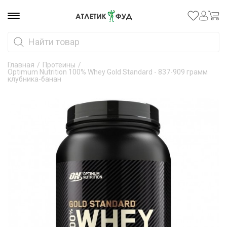
Главная
/
Протеины
/
Optimum Nutrition 100% Whey Gold Standard - 837-909 грамм
клубника-банан