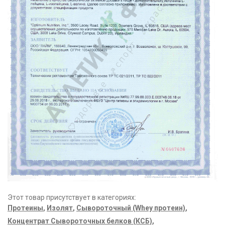
Этот товар присутствует в категориях:
Протеины
,
Изолят
,
Сывороточный (Whey протеин)
,
Концентрат Сывороточных белков (КСБ)
,