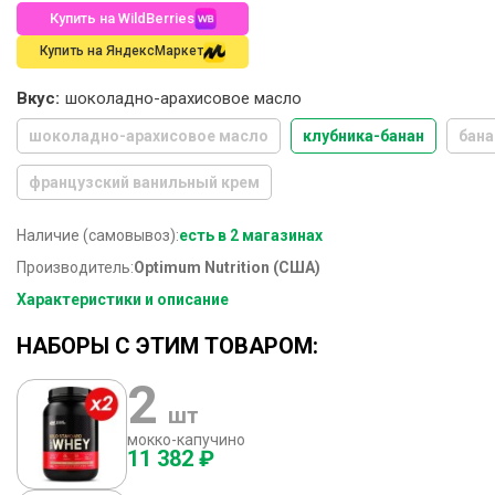
Купить на WildBerries
Купить на ЯндексМаркет
Вкус:
шоколадно-арахисовое масло
шоколадно-арахисовое масло
клубника-банан
бана
французский ванильный крем
Наличие (самовывоз):
есть в 2 магазинах
Производитель:
Optimum Nutrition (США)
Характеристики и описание
НАБОРЫ С ЭТИМ ТОВАРОМ:
2
шт
мокко-капучино
11 382 ₽