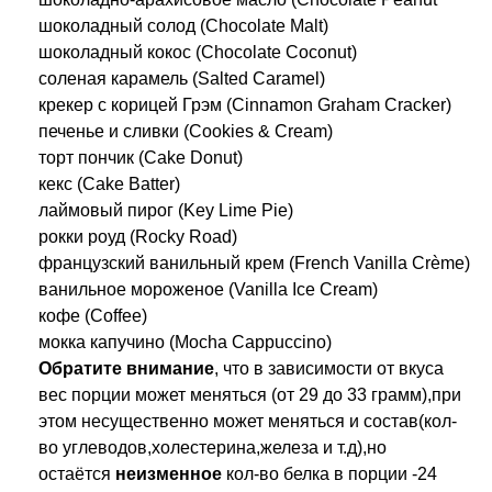
шоколадный солод (Chocolate Malt)
шоколадный кокос (Chocolate Coconut)
соленая карамель (Salted Caramel)
крекер с корицей Грэм (Cinnamon Graham Cracker)
печенье и сливки (Cookies & Cream)
торт пончик (Cake Donut)
кекс (Cake Batter)
лаймовый пирог (Key Lime Pie)
рокки роуд (Rocky Road)
французский ванильный крем (French Vanilla Crème)
ванильное мороженое (Vanilla Ice Cream)
кофе (Coffee)
мокка капучино (Mocha Cappuccino)
Обратите
внимание
, что в зависимости от вкуса
вес порции может меняться (от 29 до 33 грамм),при
этом несущественно может меняться и состав(кол-
во углеводов,холестерина,железа и т.д),но
остаётся
неизменное
кол-во белка в порции -24