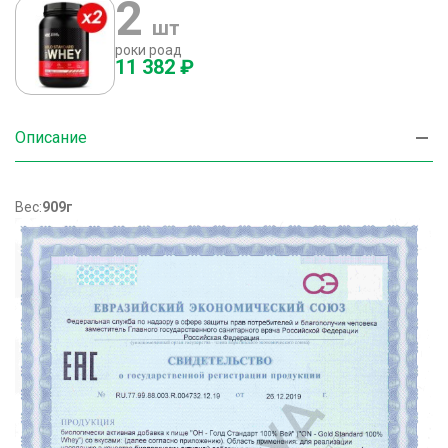
2
шт
роки роад
11 382 ₽
Описание
Вес:
909г