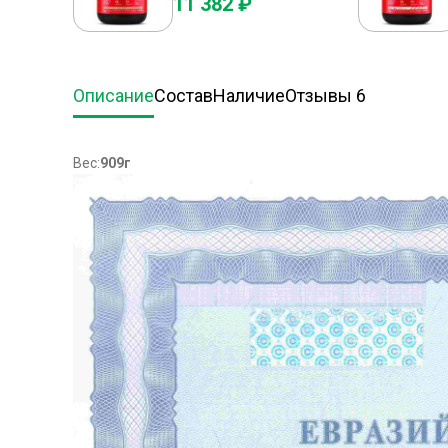
11 382 ₽
Описание
Состав
Наличие
Отзывы 6
Вес:
909г