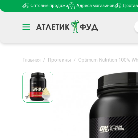
Оптовые продажи
Адреса магазинов
Достав
Главная
/
Протеины
/
Optimum Nutrition 100% W