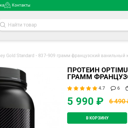
ка
Контакты
hey Gold Standard - 837-909 грамм французский ванильный
ПРОТЕИН OPTIMUM
ГРАММ ФРАНЦУЗ
4.7
6
5 990 ₽
6 490
В КОРЗИНУ