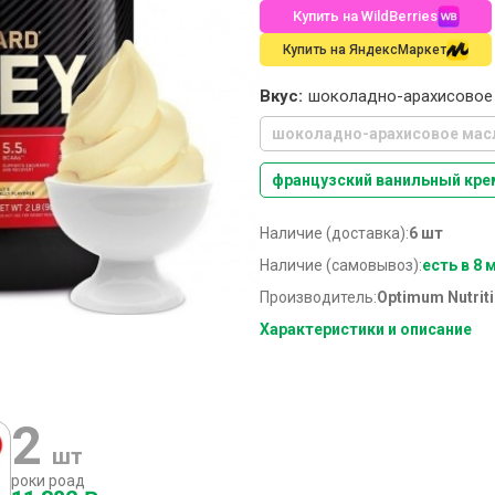
Купить на WildBerries
Купить на ЯндексМаркет
Вкус:
шоколадно-арахисовое
шоколадно-арахисовое мас
французский ванильный кре
Наличие (доставка):
6 шт
Наличие (самовывоз):
есть в 8 
Производитель:
Optimum Nutrit
Характеристики и описание
2
шт
роки роад