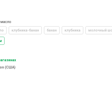
 масло
ло
клубника-банан
банан
клубника
молочный ш
м
магазинах
ion (США)