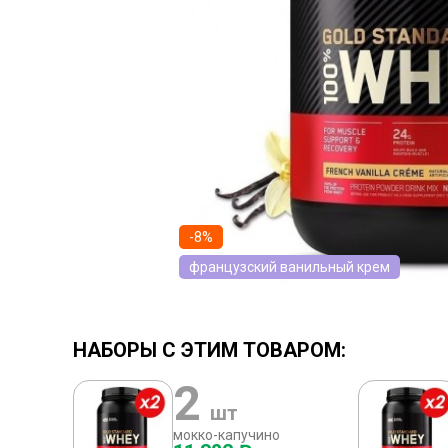
-8%
французский ванильный крем
НАБОРЫ С ЭТИМ ТОВАРОМ:
2
шт
мокко-капучино