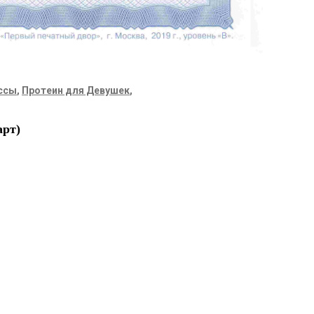
ассы
,
Протеин для Девушек
,
арт)