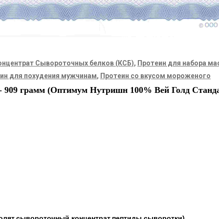
онцентрат Сывороточных белков (КСБ)
,
Протеин для набора м
ин для похудения мужчинам
,
Протеин со вкусом мороженого
 - 909 грамм (Оптимум Нутришн 100% Вей Голд Станд
олят,сывороточный концентрат,пептиды сыворотки)