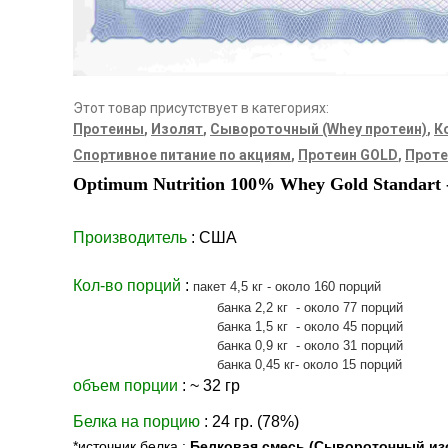
Этот товар присутствует в категориях:
Протеины
,
Изолят
,
Сывороточный (Whey протеин)
,
К
Спортивное питание по акциям
,
Протеин GOLD
,
Проте
Optimum Nutrition 100% Whey Gold Standart
Производитель
: США
Кол-во порций
:
пакет 4,5 кг - около 160 порций
банка 2,2 кг - около 77 порций
банка 1,5 кг - около 45 порций
банка 0,9 кг - около 31 порций
банка 0,45 кг- около 15 порций
объем порции
: ~ 32 гр
Белка на порцию
: 24 гр. (78%)
*источник белка :
Белковая смесь (Сывороточный из