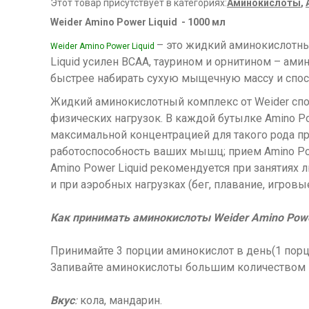
Этот товар присутствует в категориях:
Аминокислоты
,
Weider Amino Power Liquid - 1000 мл
– это жидкий аминокислотн
Weider Amino Power Liquid
Liquid усилен BCAA, таурином и орнитином – а
быстрее набирать сухую мыщечную массу и спос
Жидкий аминокислотный комплекс от Weider спо
физических нагрузок. В каждой бутылке Amino P
максимальной концентрацией для такого рода п
работоспособность ваших мышц; прием Amino Po
Amino Power Liquid рекомендуется при занятиях
и при аэробных нагрузках (бег, плавание, игровые 
Как принимать аминокислоты Weider Amino Power
Принимайте 3 порции аминокислот в день(1 порци
Запивайте аминокислоты большим количеством в
Вкус
:
кола, мандарин.