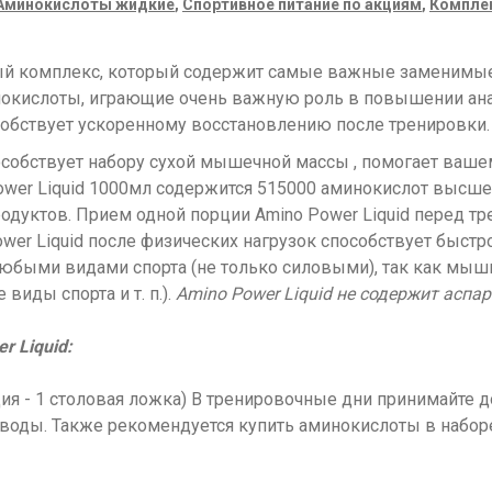
Аминокислоты жидкие
,
Спортивное питание по акциям
,
Компле
ый комплекс, который содержит самые важные заменимые
минокислоты, играющие очень важную роль в повышении ан
обствует ускоренному восстановлению после тренировки
собствует набору сухой мышечной массы , помогает ваше
ower Liquid 1000мл содержится 515000 аминокислот высшег
родуктов. Прием одной порции Amino Power Liquid перед 
wer Liquid после физических нагрузок способствует быст
 любыми видами спорта (не только силовыми), так как мы
виды спорта и т. п.).
Amino Power Liquid не содержит аспа
 Liquid:
я - 1 столовая ложка) В тренировочные дни принимайте д
оды. Также рекомендуется купить аминокислоты в наборе 