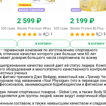
Новинка
ваниль-карамель
кокос
2 599 ₽
2 199 ₽
Weider Premium Whey - 500 грамм шоколад-нуга
Weider Premium Whey - 500 грамм ваниль-карамель
4
1
5
5
В КОРЗИНУ
В КОРЗИНУ
 – германская компания по изготовлению спортивного
я, отличное качество которого уже больше чем 60 лет
ивает доверия большого числа спортсменов по всему
щепризнанное качество какой дает ей статус лидера. Ком
о оборудования и многоэтапного качественного контроля.
естных ученых.
 фитнес-тренинга Джо Вейдер, известный как «Тренер Чем
журнале под названием «Your Physique» (что в переводе озн
ессионалов, занимающихся бодибилдингом и фитнесом жур
ве линии спортивных товаров - Global Line, а также Body 
еделяется для группы людей, какие ведут энергичный обра
енным составом, а также наивысшим качеством и сладким 