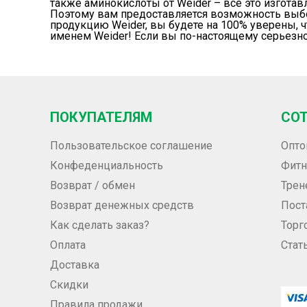
также аминокислоты от
Weider
– все это изготав
Поэтому вам предоставляется возможность выбо
продукцию
Weider
, вы будете на 100% уверены,
именем
Weider
! Если вы по-настоящему серьезно
ПОКУПАТЕЛЯМ
СО
Пользовательское соглашение
Опто
Конфеденциальность
Фитн
Возврат / обмен
Трен
Возврат денежных средств
Пос
Как сделать заказ?
Торг
Оплата
Стат
Доставка
Скидки
Правила продажи