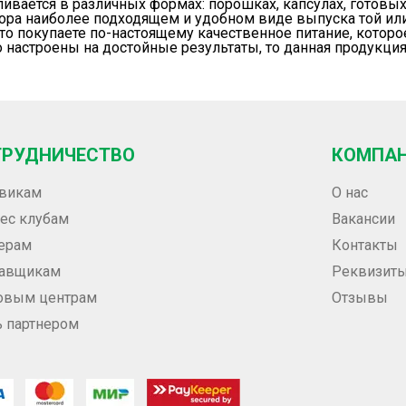
ливается в различных формах: порошках, капсулах, готовых
ра наиболее подходящем и удобном виде выпуска той ил
 что покупаете по-настоящему качественное питание, кото
 настроены на достойные результаты, то данная продукция 
ТРУДНИЧЕСТВО
КОМПА
викам
О нас
ес клубам
Вакансии
ерам
Контакты
тавщикам
Реквизит
овым центрам
Отзывы
ь партнером