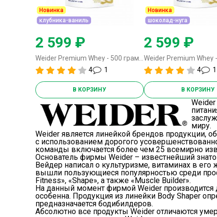
Новинка
Новинка
клубника-ваниль
шоколад-нуга
2 599 ₽
2 599 ₽
Weider Premium Whey - 500 грамм клубника-ваниль
4
1
4
1
В КОРЗИНУ
В КОРЗИНУ
Weider
питани
заслуж
миру.
Weider
является линейкой брендов продукции, об
с использованием дорогого усовершенствованног
команды включается более чем 25 всемирно изв
Основатель фирмы
Weider
– известнейший знаток
Вейдер написал о культуризме, витаминах в его 
вышли пользующиеся популярностью среди проф
Fitness», «Shape», а также «Muscle Builder».
На данный момент фирмой
Weider
производится д
особенна. Продукция из линейки Body Shaper опр
предназначается бодибилдеров.
Абсолютно все продукты
Weider
отличаются умер