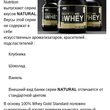
Nutrition
выпускают серию
вкусов
NATURAL.
Вкусы этой серии
не содержат в
себе
искусственных ароматизатаров, красителей ,
подсластителей :
Клубника
Шоколад
Ваниль
Внешний вид банки серии
NATURAL
отличается от
стандартной цветом.
В основу 100% Whey Gold Standard положен
сывороточный изолят
премиум качества, который