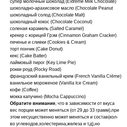
супер молочный шоколад (Extreme Milk Chocolate)
шоколадно-арахисовое масло (Chocolate Peanut
шоколадный солод (Chocolate Malt)
шоколадный кокос (Chocolate Coconut)
соленая карамель (Salted Caramel)
крекер с корицей Грэм (Cinnamon Graham Cracker)
печенье и сливки (Cookies & Cream)
торт пончик (Cake Donut)
кекс (Cake Batter)
лаймовый пирог (Key Lime Pie)
рокки роуд (Rocky Road)
французский ванильный крем (French Vanilla Crème)
ванильное мороженое (Vanilla Ice Cream)
кофе (Coffee)
мокка капучино (Mocha Cappuccino)
Обратите
внимание
, что в зависимости от вкуса
вес порции может меняться (от 29 до 33 грамм),при
этом несущественно может меняться и состав(кол-
во углеводов,холестерина,железа и т.д),но