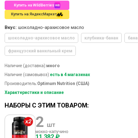
Купить на WildBerries
Купить на ЯндексМаркет
Вкус:
шоколадно-арахисовое масло
шоколадно-арахисовое масло
клубника-банан
бана
французский ванильный крем
Наличие (доставка):
много
Наличие (самовывоз):
есть в 4 магазинах
Производитель:
Optimum Nutrition (США)
Характеристики и описание
НАБОРЫ С ЭТИМ ТОВАРОМ:
2
шт
мокко-капучино
11 382 ₽