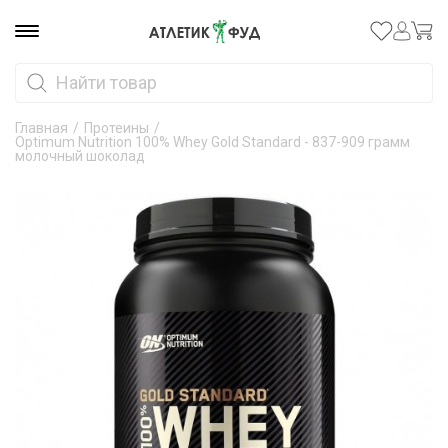
Главная
/
Протеины
/
Optimum Nutrition 100% Whey Gold Standard - 837-909 грамм
молочный шоколад