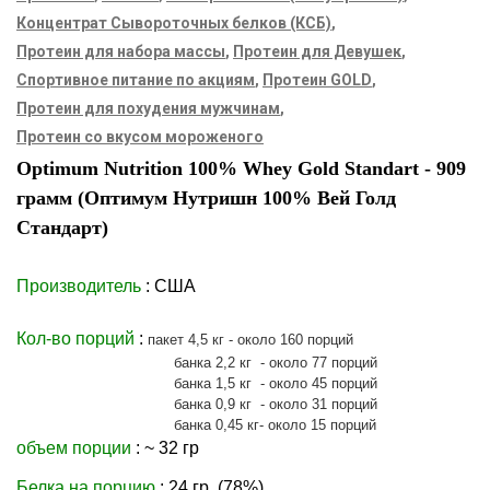
Концентрат Сывороточных белков (КСБ)
,
Протеин для набора массы
,
Протеин для Девушек
,
Спортивное питание по акциям
,
Протеин GOLD
,
Протеин для похудения мужчинам
,
Протеин со вкусом мороженого
Optimum Nutrition 100% Whey Gold Standart - 909
грамм (Оптимум Нутришн 100% Вей Голд
Стандарт)
Производитель
: США
Кол-во порций
:
пакет 4,5 кг - около 160 порций
банка 2,2 кг - около 77 порций
банка 1,5 кг - около 45 порций
банка 0,9 кг - около 31 порций
банка 0,45 кг- около 15 порций
объем порции
: ~ 32 гр
Белка на порцию
: 24 гр. (78%)