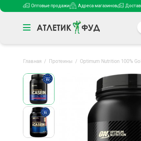
Оптовые продажи
Адреса магазинов
Достав
Главная
/
Протеины
/
Optimum Nutrition 100% Go