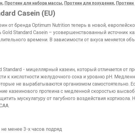
н
,
Протеин для набора массы
,
Протеин для похудения
,
Протеин
dard Casein (EU)
ин от бренда Optimum Nutrition теперь в новой, европейс
% Gold Standard Casein – усовершенствованный источник ка
лительного времени. В зависимости от вкуса меняется объ
 Standard - мицеллярный казеин, который отличается от п
сти к кислотности желудочного сока и уровню pH. Медленно
торые не вырабатываются организмом самостоятельно. Е
ление казеинового протеина с медленной скоростью высво
щитить мускулатуру от пагубного воздействия кортизола. 
САА.
не менее 3-х часов подряд