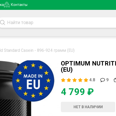
ка
Контакты
ld Standard Casein - 896-924 грамм (EU)
OPTIMUM NUTRITI
(EU)
4.8
9
4 799 ₽
НЕТ В НАЛИЧИИ