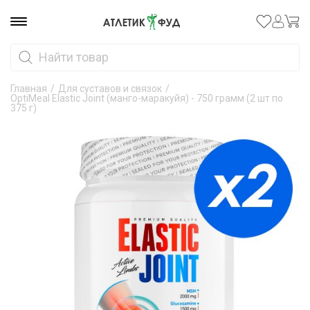
Главная
/
Для суставов и связок
/
OptiMeal Elastic Joint (манго-маракуйя) - 750 грамм (2 шт по
375 г)