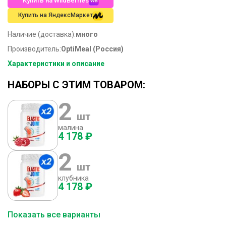
Купить на WildBerries
Купить на ЯндексМаркет
Наличие (доставка):
много
Производитель:
OptiMeal (Россия)
Характеристики и описание
НАБОРЫ С ЭТИМ ТОВАРОМ:
2
шт
малина
4 178 ₽
2
шт
клубника
4 178 ₽
Показать все варианты