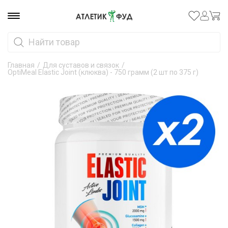
Главная
/
Для суставов и связок
/
OptiMeal Elastic Joint (клюква) - 750 грамм (2 шт по 375 г)