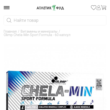
Главная
/
Витамины и минералы
/
Olimp Chela-Min Sport Formula - 60 капсул