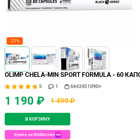
-21%
OLIMP CHELA-MIN SPORT FORMULA - 60 КАП
5
1
6442451090+
1 190 ₽
1 499 ₽
В КОРЗИНУ
Купить на WildBerries