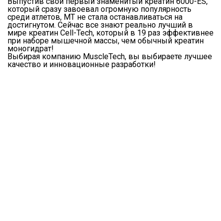
Выпустив свой первый знаменитый креатин
6000-ES
,
который сразу завоевал огромную популярность
среди атлетов, MT не стала останавливаться на
достигнутом. Сейчас все знают реально лучший в
мире креатин
Cell-Tech
, который в 19 раз эффективнее
при наборе мышечной массы, чем обычный креатин
моногидрат!
Выбирая компанию MuscleTech, вы выбираете лучшее
качество и инновационные разработки!