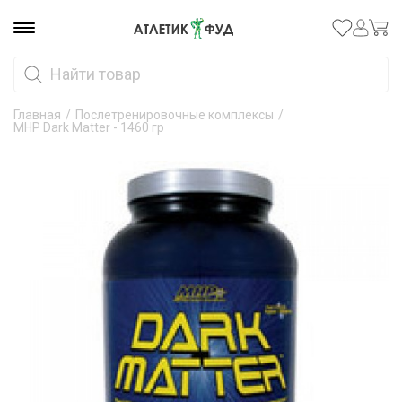
Главная
/
Послетренировочные комплексы
/
MHP Dark Matter - 1460 гр