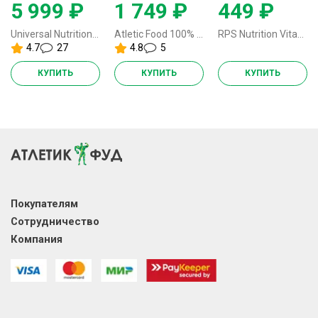
5 999 ₽
1 749 ₽
449 ₽
Universal Nutrition Animal Pak - 44 пакетика
Atletic Food 100% Pure BCAA 5000 (2:1:1) - 1000 грамм (без вкуса)
RPS Nutrition VitaMen Force Complex - 60 капсул
4.7
27
4.8
5
КУПИТЬ
КУПИТЬ
КУПИТЬ
Покупателям
Сотрудничество
Компания