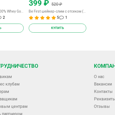
399 ₽
520 ₽
Optimum Nutrition 100% Whey Gold Standard - 450 грамм (EU)
Be First шейкер-слим с отсеком (морская волна) - 350 мл
2
5
1
Ь
КУПИТЬ
ТРУДНИЧЕСТВО
КОМПА
викам
О нас
ес клубам
Вакансии
ерам
Контакты
тавщикам
Реквизит
овым центрам
Отзывы
ь партнером