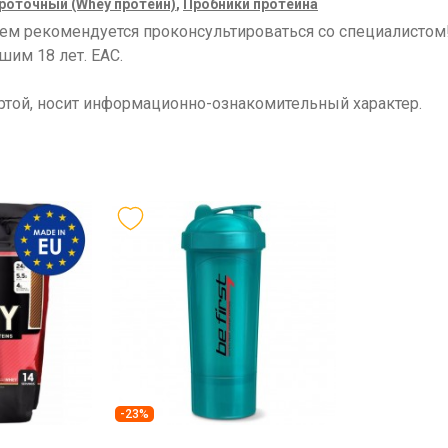
оточный (Whey протеин)
,
Пробники протеина
ием рекомендуется проконсультироваться со специалисто
шим 18 лет. ЕАС.
ртой, носит информационно-ознакомительный характер.
-23%