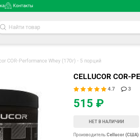
ка
Контакты
ucor COR-Performance Whey (170г) - 5 порций
CELLUCOR COR-PE
4.7
3
515 ₽
НЕТ В НАЛИЧИИ
Производитель:
Cellucor (США)