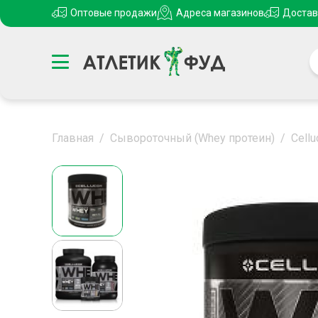
Оптовые продажи
Адреса магазинов
Достав
Главная
/
Сывороточный (Whey протеин)
/
Cell