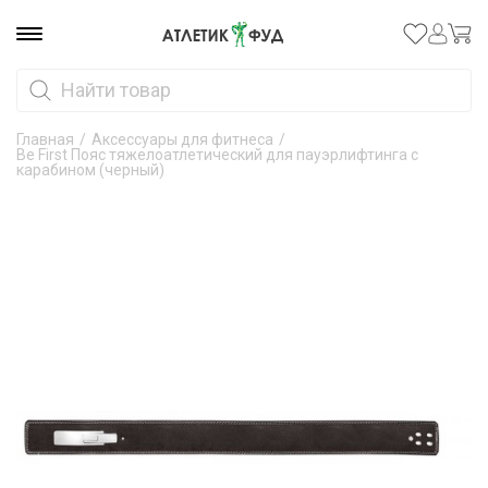
Главная
/
Аксессуары для фитнеса
/
Be First Пояс тяжелоатлетический для пауэрлифтинга с
карабином (черный)