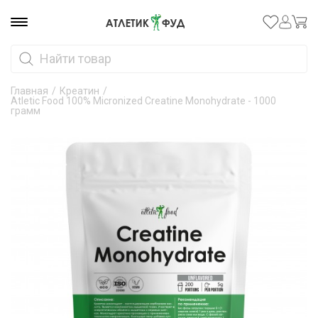
Главная
/
Креатин
/
Atletic Food 100% Micronized Creatine Monohydrate - 1000
грамм