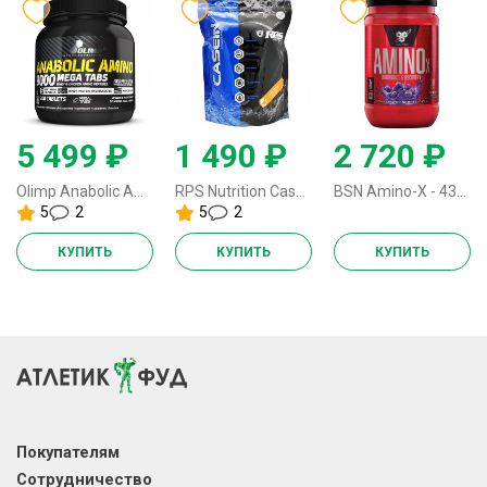
5 499 ₽
1 490 ₽
2 720 ₽
Olimp Anabolic Amino 9000 - 300 таблеток
RPS Nutrition Casein Protein - 500 грамм
BSN Amino-X - 435 грамм (US)
5
2
5
2
КУПИТЬ
КУПИТЬ
КУПИТЬ
Покупателям
Сотрудничество