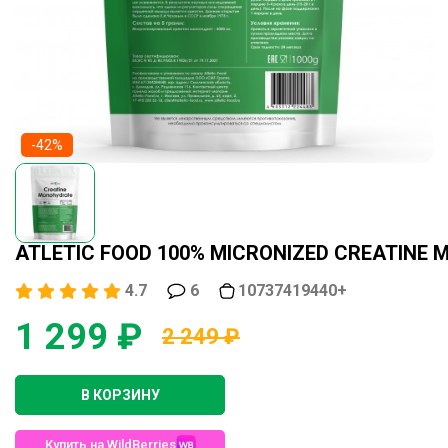
-42%
ATLETIC FOOD 100% MICRONIZED CREATINE 
4.7
6
10737419440+
1 299 ₽
2 249 ₽
В КОРЗИНУ
Купить на WildBerries