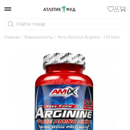
Главная
/
Аминокислоты
/
Amix Nutrition Arginine - 120 капс