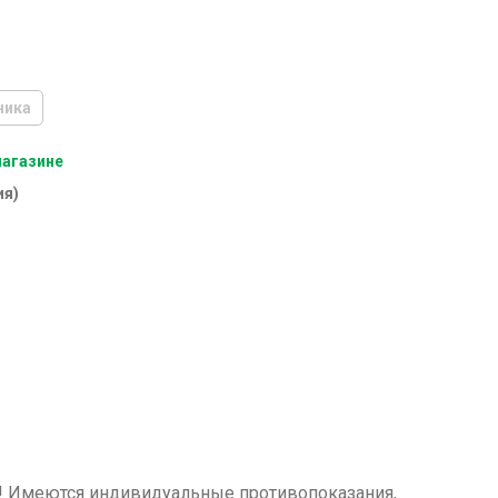
ника
магазине
ия)
м! Имеются индивидуальные противопоказания,