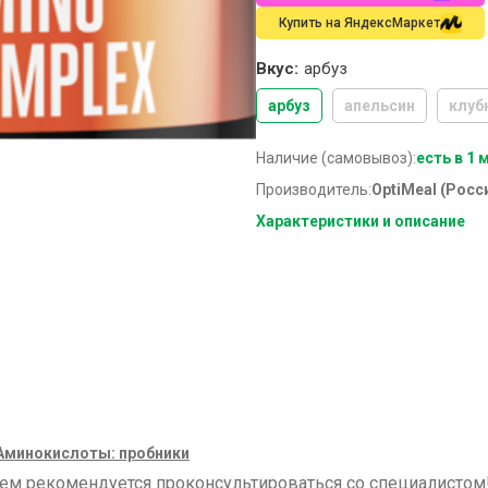
Купить на ЯндексМаркет
Вкус:
арбуз
арбуз
апельсин
клуб
Наличие (самовывоз):
есть в 1 
Производитель:
OptiMeal (Росс
Характеристики и описание
Аминокислоты: пробники
ием рекомендуется проконсультироваться со специалисто