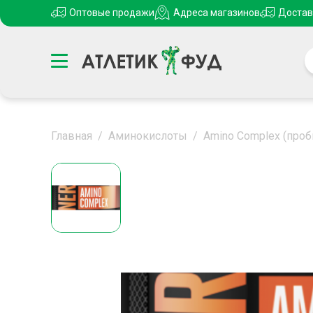
Оптовые продажи
Адреса магазинов
Достав
Главная
/
Аминокислоты
/
Amino Complex (проб