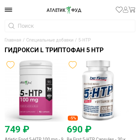
Главная
/
Специальные добавки
/
5-HTP
ГИДРОКСИ L ТРИПТОФАН 5 HTP
-5%
749 ₽
690 ₽
Atletic Food 5-HTP 100 mg - 90 капсул
Be First 5-HTP Capsules - 30 капсул