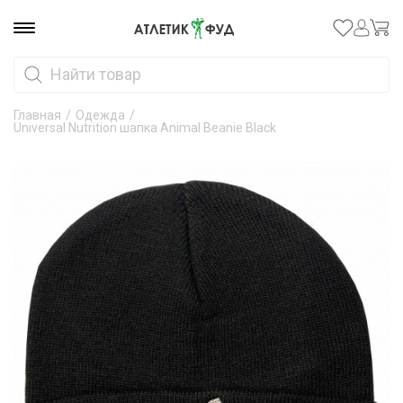
Главная
/
Одежда
/
Universal Nutrition шапка Animal Beanie Black