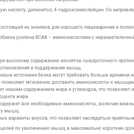
ю кислоту, дипинитол, 4-гидроксиизолейцин. Он направле
 состоящий из энзимов для хорошего пищеварения и полно
добавка усилена BCAA – аминокислотами с неразветвленно
ря высокому содержанию изолятов сывороточного протеина
сстановления и поддержания мышц.
щевые источники белка могут требовать больше времени н
о позволяет мгновенно доставить аминокислоты к мышцам
т низким содержанием жира и углеводов, что позволяет и
оцента жира.
одержит все необходимые аминокислоты, включая важные
ту мышц.
ные варианты вкусов, что позволяет насладиться приятным
 целей по увеличению мышц в максимально короткие срок