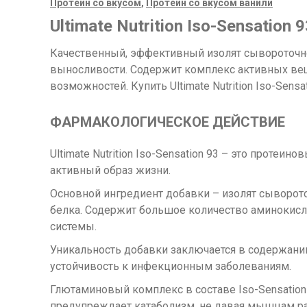
Протеин со вкусом
,
Протеин со вкусом ванили
Ultimate Nutrition Iso-Sensation 9
Качественный, эффективный изолят сывороточн
выносливости. Содержит комплекс активных вещ
возможностей. Купить Ultimate Nutrition Iso-Se
ФАРМАКОЛОГИЧЕСКОЕ ДЕЙСТВИЕ
Ultimate Nutrition Iso-Sensation 93 – это прот
активный образ жизни.
Основной ингредиент добавки – изолят сыворот
белка. Содержит большое количество аминокисл
системы.
Уникальность добавки заключается в содержании
устойчивость к инфекционным заболеваниям.
Глютаминовый комплекс в составе Iso-Sensation
предупреждает катаболизм, не давая мышцам ра