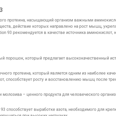
3
ого протеина, насыщающий организм важными аминокисло
еств, действие которых направлено на рост мышц, укре
nsation 93 рекомендуется в качестве источника аминокисло
еиновый порошок, который предлагает высококачественный и
очного протеина, который является одним из наиболее ка
от, способствует росту и восстановлению мышц после тр
 молозива – ценного продукта для человеческого организ
 93 способствует выработке азота, необходимого для кре
зрушаться при высоких нагрузках.