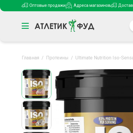
Оптовые продажи
Адреса магазинов
Достав
Главная
/
Протеины
/
Ultimate Nutrition Iso-Sens