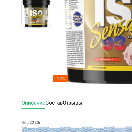
-22%
Описание
Состав
Отзывы
Вес:
2270г