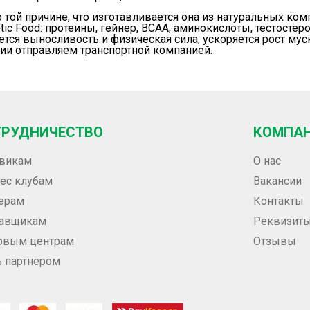
о той причине, что изготавливается она из натуральных ко
tic Food:
протеины
,
гейнер
,
BCAA
,
аминокислоты
,
тестостер
тся выносливость и физическая сила, ускоряется рост мус
сии отправляем транспортной компанией.
ТРУДНИЧЕСТВО
КОМПА
викам
О нас
ес клубам
Вакансии
ерам
Контакты
тавщикам
Реквизит
овым центрам
Отзывы
ь партнером