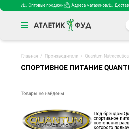
Оптовые продажи
Адреса магазинов
Достав
Главная
/
Производители
/
Quantum Nutraceutica
СПОРТИВНОЕ ПИТАНИЕ QUANT
Товары не найдены
Под брендом Qua
спортивное пита
постепенно рас
которого пользу