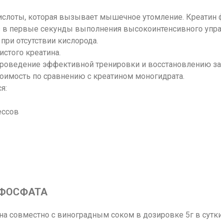
кислоты, которая вызывает мышечное утомление. Креатин
з в первые секунды выполнения высокоинтенсивного упраж
ри отсутствии кислорода.
истого креатина.
проведение эффективной тренировки и восстановлению з
тоимость по сравнению с
креатином моногидрата
.
я:
ессов
 ФОСФАТА
а совместно с виноградным соком в дозировке 5г в сутки