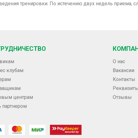
ведения тренировки. По истечению двух недель приема, сл
ТРУДНИЧЕСТВО
КОМПА
викам
О нас
ес клубам
Вакансии
ерам
Контакты
тавщикам
Реквизит
овым центрам
Отзывы
ь партнером