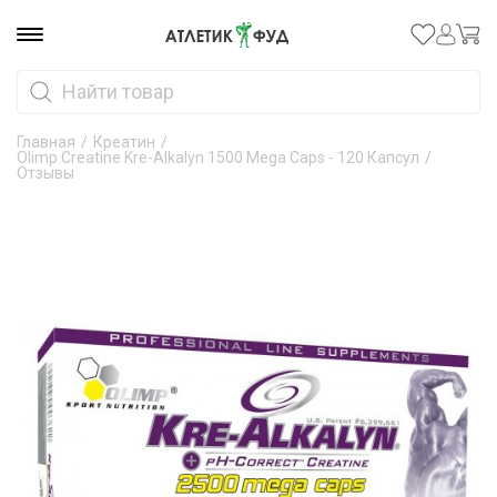
Главная
/
Креатин
/
Olimp Creatine Kre-Alkalyn 1500 Mega Caps - 120 Капсул
/
Отзывы