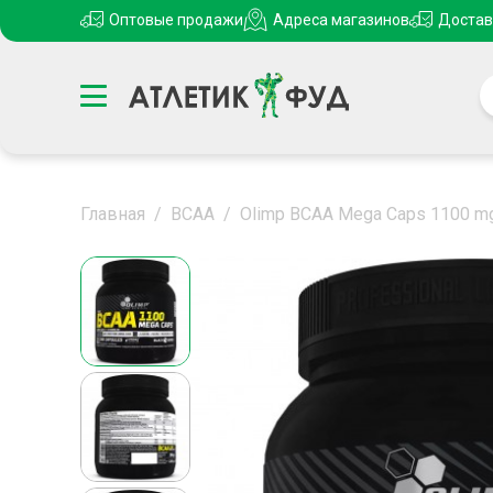
Оптовые продажи
Адреса магазинов
Достав
Главная
/
ВСАА
/
Olimp BCAA Mega Caps 1100 mg