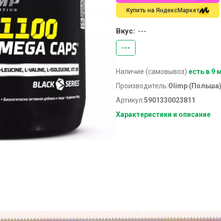
Купить на ЯндексМаркет
Вкус:
---
---
Наличие (самовывоз):
есть в 9 
Производитель:
Olimp (Польша
Артикул:
5901330023811
Характеристики и описание