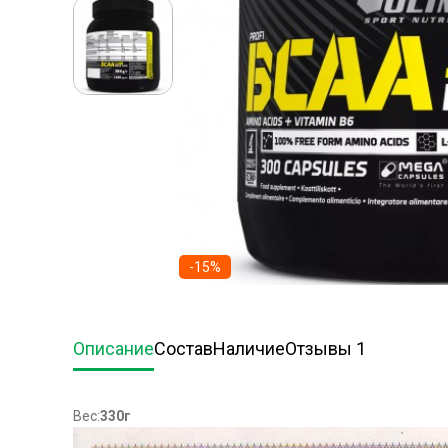
-15%
Описание
Состав
Наличие
Отзывы 1
Вес:
330г