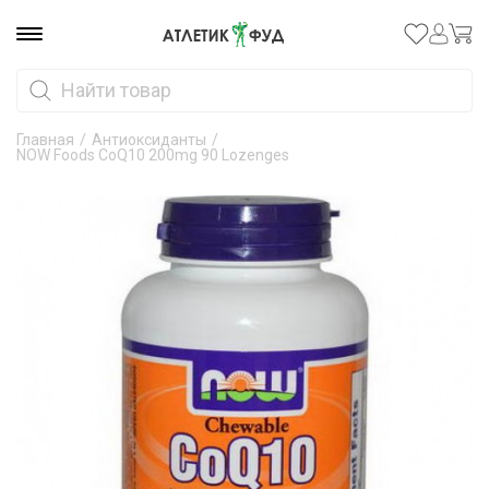
Главная
/
Антиоксиданты
/
NOW Foods CoQ10 200mg 90 Lozenges