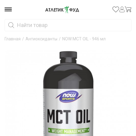
Главная
/
Антиоксиданты
/
NOW MCT OIL - 946 мл