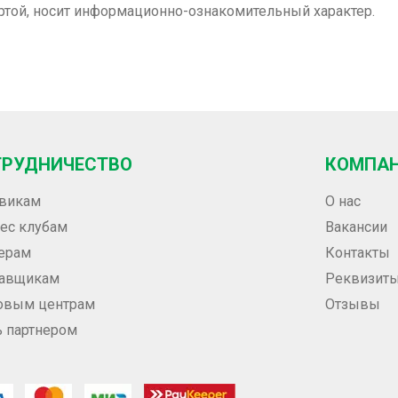
ртой, носит информационно-ознакомительный характер.
ТРУДНИЧЕСТВО
КОМПА
викам
О нас
ес клубам
Вакансии
ерам
Контакты
тавщикам
Реквизит
овым центрам
Отзывы
ь партнером