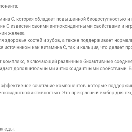
понента:
тамина C, которая обладает повышенной биодоступностью 
мин C известен своими антиоксидантными свойствами и и
нии железа.
для здоровья костей и зубов, а также поддерживает норм
ся источником как витамина C, так и кальция, что делает 
 комплекс, включающий различные биоактивные соединен
бладает дополнительными антиоксидантными свойствами. 
ой эффективное сочетание компонентов, которые поддерж
иоксидантной активностью. Это прекрасный выбор для тех,
мя еды.