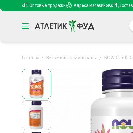
Оптовые продажи
Адреса магазинов
Достав
Главная
/
Витамины и минералы
/
NOW C-500 Ca