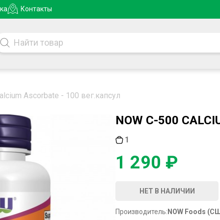
ка
Контакты
lcium Ascorbate - 100 вег.капсул
NOW C-500 CALCI
1
1 290 ₽
НЕТ В НАЛИЧИИ
Производитель:
NOW Foods (С