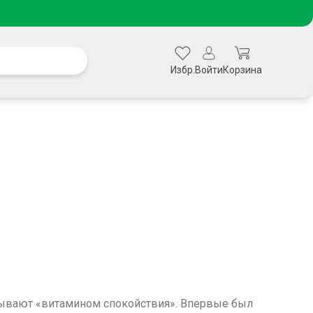
Избр.
Войти
Корзина
зывают «витамином спокойствия». Впервые был