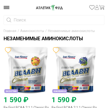
Главная
/
Аминокислоты
/
Незаменимые аминокислоты
НЕЗАМЕНИМЫЕ АМИНОКИСЛОТЫ
экзотик
ежевика
1 590 ₽
1 590 ₽
Be First BCAA 2:1:1 Classic Powder - 450 грамм экзотик
Be First BCAA 2:1:1 Classic Powder - 450 грамм ежевика