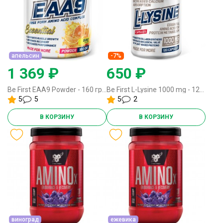
апельсин
-7%
1 369 ₽
650 ₽
Be First EAA9 Powder - 160 грамм апельсин
Be First L-Lysine 1000 mg - 120 капсул
5
5
5
2
В КОРЗИНУ
В КОРЗИНУ
виноград
ежевика