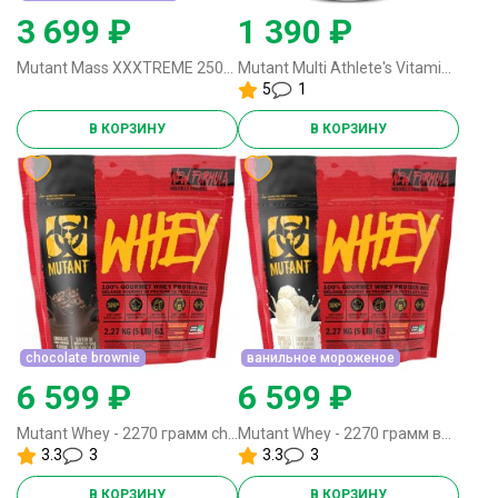
3 699 ₽
1 390 ₽
Mutant Mass XXXTREME 2500 - 2720 грамм ванильное мороженое
Mutant Multi Athlete's Vitamin - 60 каплет
5
1
В КОРЗИНУ
В КОРЗИНУ
chocolate brownie
ванильное мороженое
6 599 ₽
6 599 ₽
Mutant Whey - 2270 грамм chocolate brownie
Mutant Whey - 2270 грамм ванильное мороженое
3.3
3
3.3
3
В КОРЗИНУ
В КОРЗИНУ