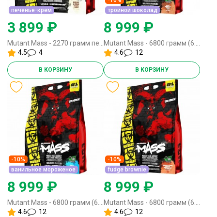
печенье-крем
тройной шоколад
3 899 ₽
8 999 ₽
Mutant Mass - 2270 грамм печенье-крем
Mutant Mass - 6800 грамм (6.8 кг, 15lbs) тройной шоколад
4.5
4
4.6
12
В КОРЗИНУ
В КОРЗИНУ
-10%
-10%
ванильное мороженое
fudge brownie
8 999 ₽
8 999 ₽
Mutant Mass - 6800 грамм (6.8 кг, 15lbs) ванильное мороженое
Mutant Mass - 6800 грамм (6.8 кг, 15lbs) fudge brownie
4.6
12
4.6
12