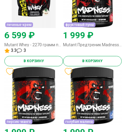
печенье-крем
фруктовый пунш
6 599 ₽
1 999 ₽
Mutant Whey - 2270 грамм печенье-крем
Mutant Предтреник Madness - 270 грамм фруктовый пунш
3.3
3
В КОРЗИНУ
В КОРЗИНУ
персик-манго
голубая малина