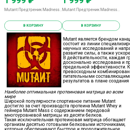
1 999 ₽
1 999 ₽
Mutant Предтреник Madness - 270 грамм персик-манго
Mutant Предтреник Madness - 270 грамм голубая малина
В КОРЗИНУ
В КОРЗИНУ
Mutant является брендом ка
состоит из линии специализир
научных исследований и напр
развитие силы, а также ускор
В действительности, каждая г
досконально исследована и пр
предельной эффективности. К
превосходным комбинировани
питательными составляющими
результатов в плане создания
Наиболее оптимальная протеиновая матрица во всем
мире
Широкой популярности спортивное питание Mutant
достигло за счет производста
протеина Mutant Whey
и
гейнера Mutant Mass
с содержанием передовой
многоуровневой матрицы из десяти белков.
Такая исключительная протеиновая матрица обогащает
организм десятью готовыми белковыми источниками,
которые обеспечивают быстрое и продолжительное