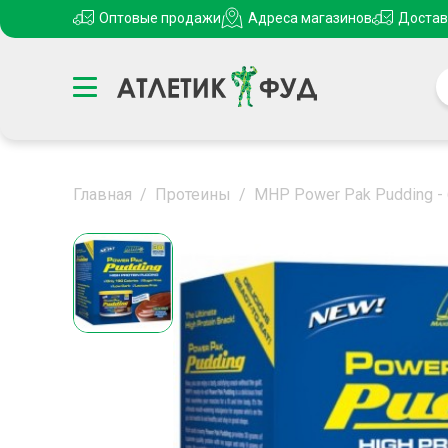
Оптовые продажи
Адреса магазинов
Достав
Главная
/
Протеины
/
MHP Power Pak Pudding -