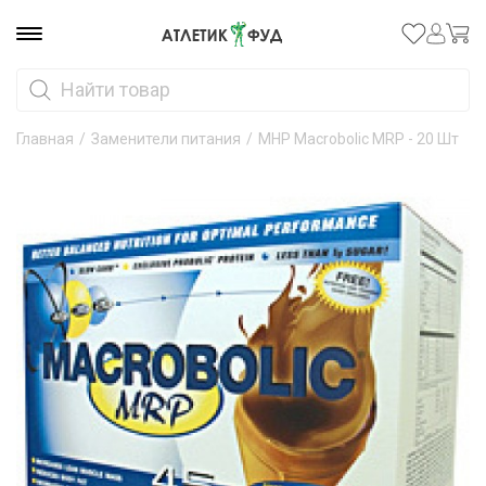
Главная
/
Заменители питания
/
MHP Macrobolic MRP - 20 Шт