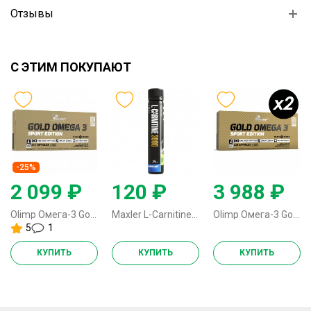
Отзывы
С ЭТИМ ПОКУПАЮТ
-25%
2 099 ₽
120 ₽
3 988 ₽
Olimp Омега-3 Gold Omega 3 Sport Edition - 120 капсул
Maxler L-Carnitine 3000 - 25 мл (1 ампула)
Olimp Омега-3 Gold Omega 3 Sport Edition - 240 капсул (2 шт по 120 капсул)
5
1
КУПИТЬ
КУПИТЬ
КУПИТЬ