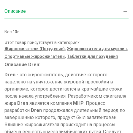
Описание
Вес:
13г
Этот товар присутствует в категориях:
Жиросжигатели (Похудение)
,
Жиросжигатели для мужчин
,
Спортивные жиросжигатели
,
Таблетки для похудения
Описание Dren:
Dren
- это жиросжигатель, действие которого
нацелено на уничтожение жировой прослойки в
организме, которое достигается в кратчайшие сроки
после начала употребления. Разработчиком сжигателя
жира
Dren
является компания
МНР
. Процесс
разработки
Dren
продолжался длительный период по
завершению которого, продукт был запатентован.
Влияние жиросжигателя происходит на процессы
обмена веществ и мезолимбических путей. Следует