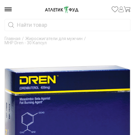
Главная
/
Жиросжигатели для мужчин
/
MHP Dren - 30 Капсул